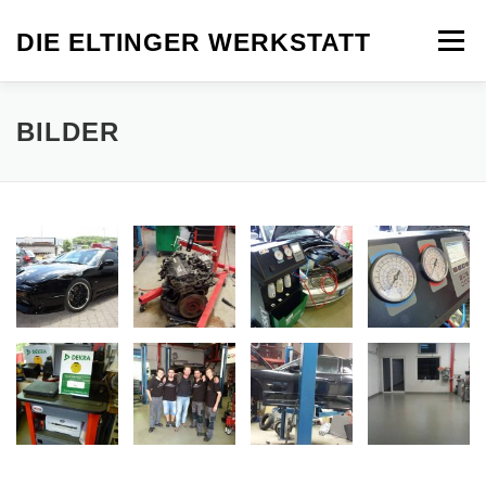
Zum
Inhalt
DIE ELTINGER WERKSTATT
Menü
springen
TEAM
FACEBOOK
IMPRESSUM
BILDER
DATENSCHUTZ