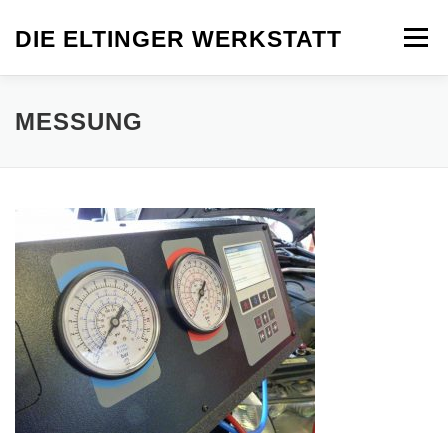
Zum
Inhalt
DIE ELTINGER WERKSTATT
Menü
springen
TEAM
FACEBOOK
IMPRESSUM
MESSUNG
DATENSCHUTZ